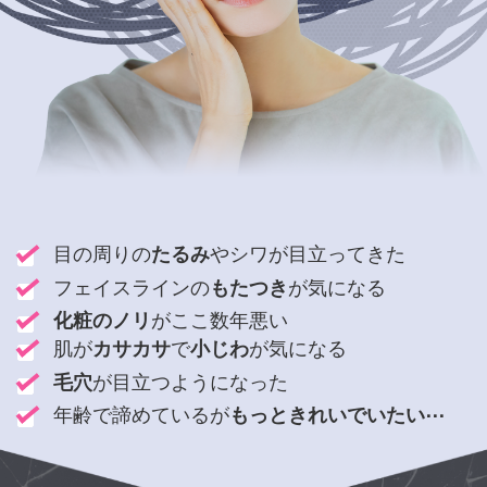
目の周りの
たるみ
やシワが目立ってきた
フェイスラインの
もたつき
が気になる
化粧のノリ
がここ数年悪い
肌が
カサカサ
で
小じわ
が気になる
毛穴
が目立つようになった
年齢で諦めているが
もっときれいでいたい⋯