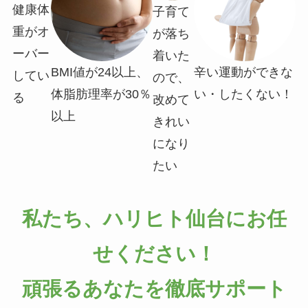
健康体
子育て
重がオ
が落ち
ーバー
着いた
BMI値が24以上、
辛い運動ができな
してい
ので、
体脂肪理率が30％
い・したくない！
る
改めて
以上
きれい
になり
たい
私たち、ハリヒト仙台にお任
せください！
頑張るあなたを徹底サポート