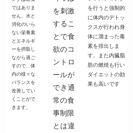
ではありま
を行うと強制的
を刺激
せん。水と
に体内のデトッ
するこ
消化のいら
クスが行われ身
ない栄養素
とで食
体に溜まった毒
とエネルギ
素を排出しま
欲のコ
ーを摂取し
す。また内臓脂
ながら過ご
ントロ
肪の燃焼も行い
すので、体
ールが
内の様々な
ダイエットの効
バランスを
果も高いです
でき通
改善してい
常の食
くことがで
きます。
事制限
とは違