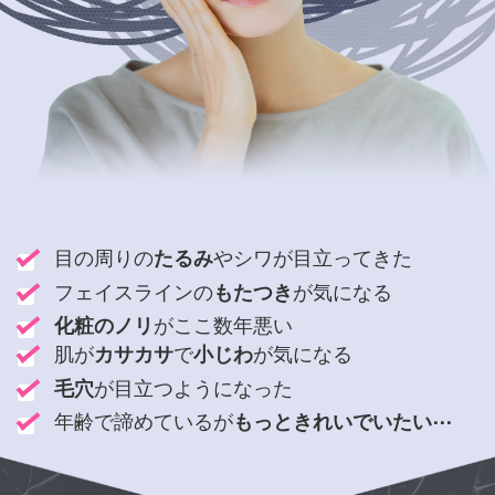
目の周りの
たるみ
やシワが目立ってきた
フェイスラインの
もたつき
が気になる
化粧のノリ
がここ数年悪い
肌が
カサカサ
で
小じわ
が気になる
毛穴
が目立つようになった
年齢で諦めているが
もっときれいでいたい⋯